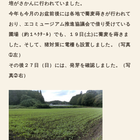
培がさかんに行われていました。
今年も今月のお盆前後には各地で蕎麦蒔きが行われて
おり、エコミュージアム推進協議会で借り受けている
圃場（約１ﾍｸﾀｰﾙ）でも、１９日(土)に蕎麦を蒔きま
した。そして、猪対策に電柵も設置しました。（写真
➀左）
その後２７日（日）には、発芽を確認しました。（写
真➁右）