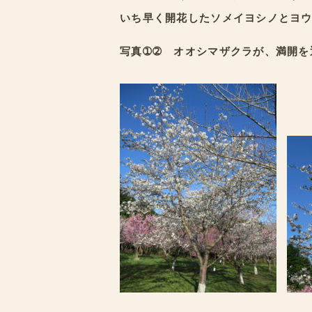
いち早く開花したソメイヨシノとヨ
写真➀➁ オオシマザクラが、満開を