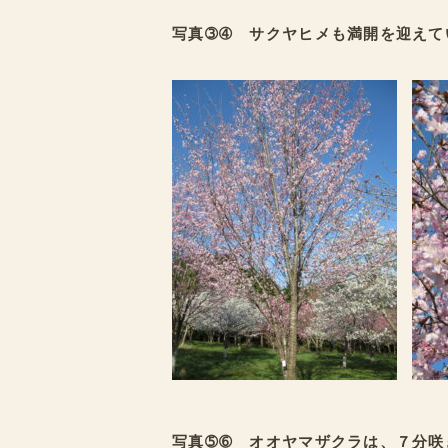
写真➂➃ サクヤヒメも満開を迎えて
写真➄➅ オオヤマザクラは、７分咲