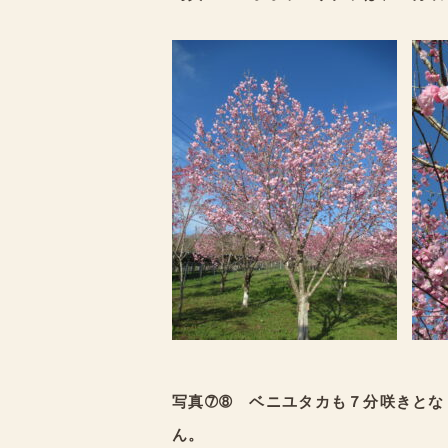
写真➆➇ ベニユタカも７分咲きとな
ん。