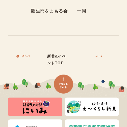
羅生門をまもる会 一同
新着&イベ
ントTOP